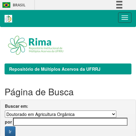
Skip
BRASIL
navigation
Simplifique!
Comunica BR
Participe
Acesso à informação
Legislação
Canais
Repositório de Múltiplos Acervos da UFRRJ
Página de Busca
Buscar em:
por