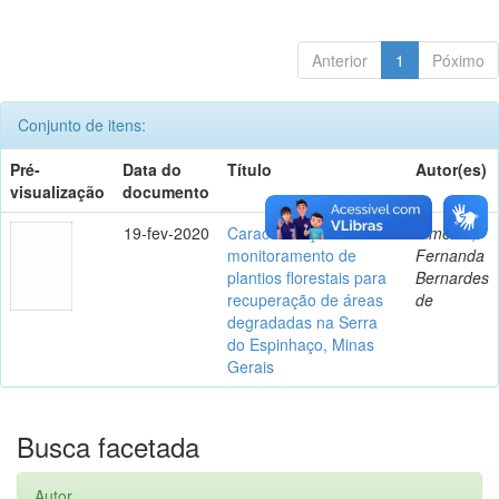
Anterior
1
Póximo
Conjunto de itens:
Pré-
Data do
Título
Autor(es)
visualização
documento
19-fev-2020
Caracterização e
Almeida,
monitoramento de
Fernanda
plantios florestais para
Bernardes
recuperação de áreas
de
degradadas na Serra
do Espinhaço, Minas
Gerais
Busca facetada
Autor