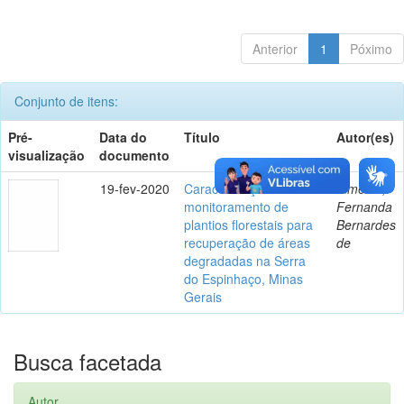
Anterior
1
Póximo
Conjunto de itens:
Pré-
Data do
Título
Autor(es)
visualização
documento
19-fev-2020
Caracterização e
Almeida,
monitoramento de
Fernanda
plantios florestais para
Bernardes
recuperação de áreas
de
degradadas na Serra
do Espinhaço, Minas
Gerais
Busca facetada
Autor