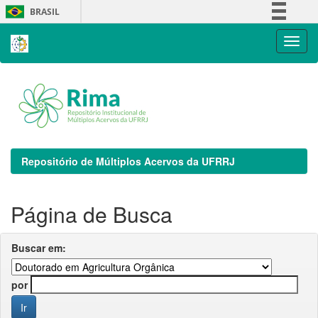
Skip
BRASIL
navigation
Simplifique!
Comunica BR
Participe
Acesso à informação
Legislação
Canais
Repositório de Múltiplos Acervos da UFRRJ
Página de Busca
Buscar em:
por