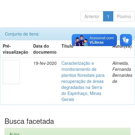
Anterior
1
Póximo
Conjunto de itens:
Pré-
Data do
Título
Autor(es)
visualização
documento
19-fev-2020
Caracterização e
Almeida,
monitoramento de
Fernanda
plantios florestais para
Bernardes
recuperação de áreas
de
degradadas na Serra
do Espinhaço, Minas
Gerais
Busca facetada
Autor