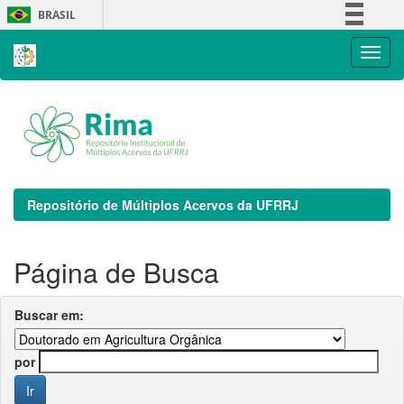
Skip
BRASIL
navigation
Simplifique!
Comunica BR
Participe
Acesso à informação
Legislação
Canais
Repositório de Múltiplos Acervos da UFRRJ
Página de Busca
Buscar em:
por