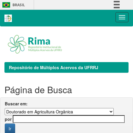
Skip
BRASIL
navigation
Simplifique!
Comunica BR
Participe
Acesso à informação
Legislação
Canais
Repositório de Múltiplos Acervos da UFRRJ
Página de Busca
Buscar em:
por