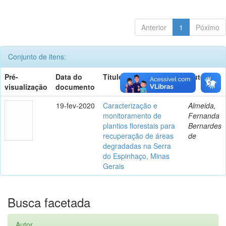
Anterior
1
Póximo
Conjunto de itens:
Pré-
Data do
Título
Autor(es)
visualização
documento
19-fev-2020
Caracterização e
Almeida,
monitoramento de
Fernanda
plantios florestais para
Bernardes
recuperação de áreas
de
degradadas na Serra
do Espinhaço, Minas
Gerais
Busca facetada
Autor