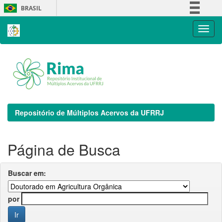
Skip
BRASIL
navigation
Simplifique!
Comunica BR
Participe
Acesso à informação
Legislação
Canais
Repositório de Múltiplos Acervos da UFRRJ
Página de Busca
Buscar em:
por