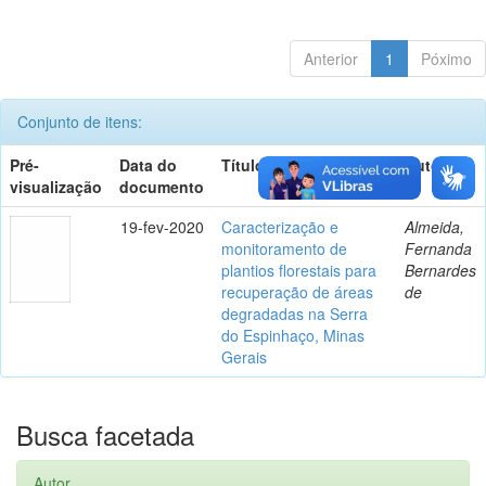
Anterior
1
Póximo
Conjunto de itens:
Pré-
Data do
Título
Autor(es)
visualização
documento
19-fev-2020
Caracterização e
Almeida,
monitoramento de
Fernanda
plantios florestais para
Bernardes
recuperação de áreas
de
degradadas na Serra
do Espinhaço, Minas
Gerais
Busca facetada
Autor