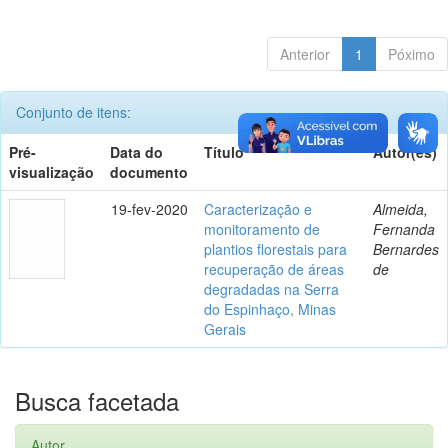
Anterior
1
Póximo
Conjunto de itens:
Pré-
Data do
Título
Autor(es)
visualização
documento
19-fev-2020
Caracterização e
Almeida,
monitoramento de
Fernanda
plantios florestais para
Bernardes
recuperação de áreas
de
degradadas na Serra
do Espinhaço, Minas
Gerais
Busca facetada
Autor