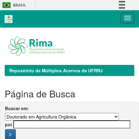
Skip
BRASIL
navigation
Simplifique!
Comunica BR
Participe
Acesso à informação
Legislação
Canais
Repositório de Múltiplos Acervos da UFRRJ
Página de Busca
Buscar em:
por