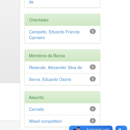
de
Orientador
Campello, Eduardo Francia
1
Carneiro
Membros da Banca
Resende, Alexander Silva de
1
Senra, Eduardo Osório
1
Assunto
Cerrado
1
Weed competition
1