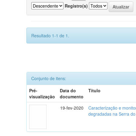
Registro(s)
Resultado 1-1 de 1.
Conjunto de itens:
Pré-
Data do
Título
visualização
documento
19-fev-2020
Caracterização e monito
degradadas na Serra do