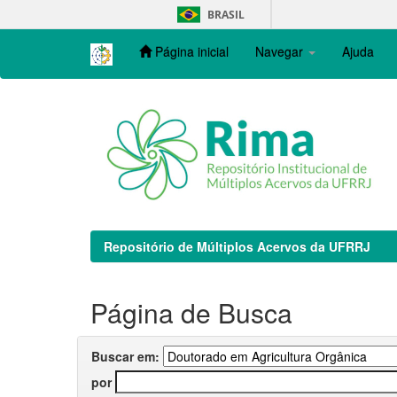
Skip
BRASIL
navigation
Página inicial
Navegar
Ajuda
Repositório de Múltiplos Acervos da UFRRJ
Página de Busca
Buscar em:
por