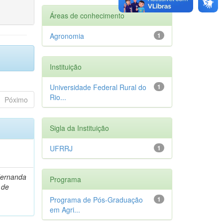
Áreas de conhecimento
Agronomia
1
Instituição
Universidade Federal Rural do
1
Rio...
Póximo
Sigla da Instituição
UFRRJ
1
Fernanda
Programa
 de
Programa de Pós-Graduação
1
em Agri...