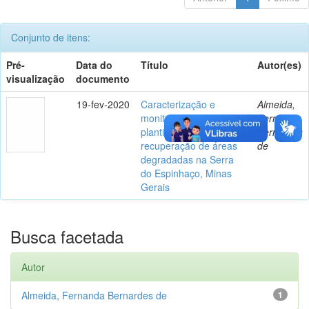
Conjunto de itens:
Pré-
Data do
Título
Autor(es)
visualização
documento
19-fev-2020
Caracterização e
Almeida,
monitoramento de
Fernanda
plantios florestais para
Bernardes
recuperação de áreas
de
degradadas na Serra
do Espinhaço, Minas
Gerais
Busca facetada
Autor
Almeida, Fernanda Bernardes de
1