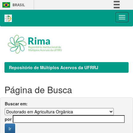
Skip
BRASIL
navigation
Simplifique!
Comunica BR
Participe
Acesso à informação
Legislação
Canais
Repositório de Múltiplos Acervos da UFRRJ
Página de Busca
Buscar em:
por