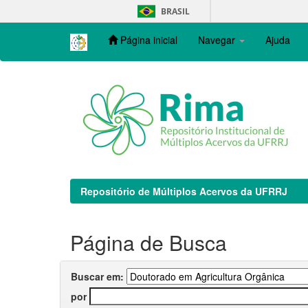
Skip
BRASIL
navigation
Página inicial
Navegar
Ajuda
Repositório de Múltiplos Acervos da UFRRJ
Página de Busca
Buscar em:
por