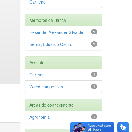
Carneiro
Membros da Banca
Resende, Alexander Silva de
1
Senra, Eduardo Osório
1
Assunto
Cerrado
1
Weed competition
1
Áreas de conhecimento
Agronomia
1