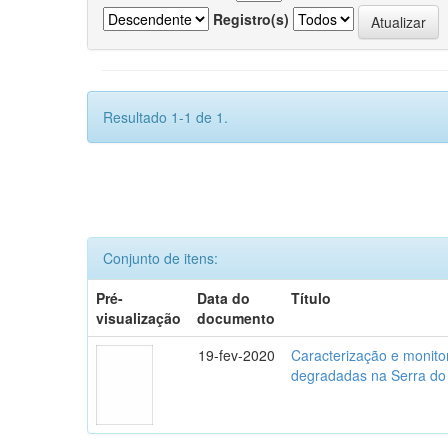
Registro(s)
Resultado 1-1 de 1.
Conjunto de itens:
Pré-
Data do
Título
visualização
documento
19-fev-2020
Caracterização e monito
degradadas na Serra do