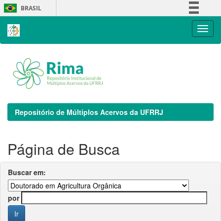
Skip
BRASIL
navigation
Simplifique!
Comunica BR
Participe
Acesso à informação
Legislação
Canais
Repositório de Múltiplos Acervos da UFRRJ
Página de Busca
Buscar em:
por