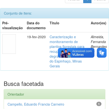
Conjunto de itens:
Pré-
Data do
Título
Autor(es)
visualização
documento
19-fev-2020
Caracterização e
Almeida,
monitoramento de
Fernanda
plantios florestais para
Bernardes
recuperação de áreas
de
degradadas na Serra
do Espinhaço, Minas
Gerais
Busca facetada
Orientador
Campello, Eduardo Francia Carneiro
1