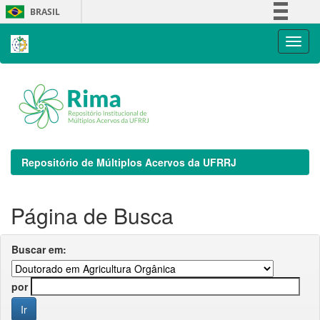
Skip
BRASIL
navigation
Simplifique!
Comunica BR
Participe
Acesso à informação
Legislação
Canais
Repositório de Múltiplos Acervos da UFRRJ
Página de Busca
Buscar em:
por