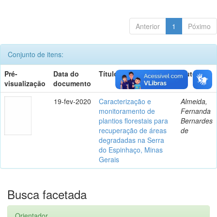
Anterior
1
Póximo
Conjunto de itens:
Pré-
Data do
Título
Autor(es)
visualização
documento
19-fev-2020
Caracterização e
Almeida,
monitoramento de
Fernanda
plantios florestais para
Bernardes
recuperação de áreas
de
degradadas na Serra
do Espinhaço, Minas
Gerais
Busca facetada
Orientador