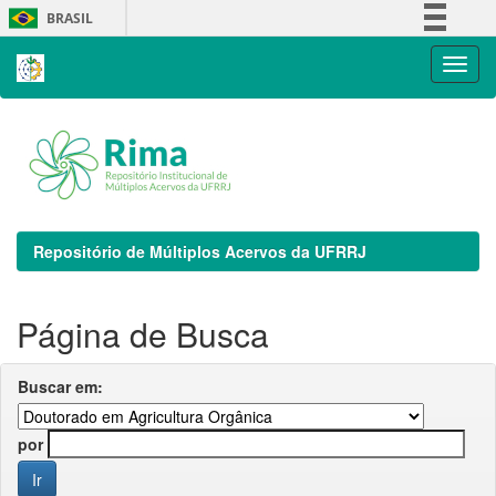
Skip
BRASIL
navigation
Simplifique!
Comunica BR
Participe
Acesso à informação
Legislação
Canais
Repositório de Múltiplos Acervos da UFRRJ
Página de Busca
Buscar em:
por