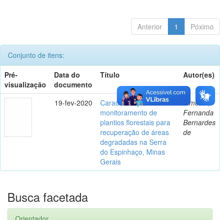
Anterior
1
Póximo
Conjunto de itens:
Pré-
Data do
Título
Autor(es)
visualização
documento
19-fev-2020
Caracterização e
Almeida,
monitoramento de
Fernanda
plantios florestais para
Bernardes
recuperação de áreas
de
degradadas na Serra
do Espinhaço, Minas
Gerais
Busca facetada
Orientador