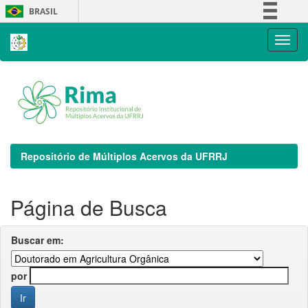
Skip
BRASIL
navigation
Simplifique!
Comunica BR
Participe
Acesso à informação
Legislação
Canais
Repositório de Múltiplos Acervos da UFRRJ
Página de Busca
Buscar em:
por