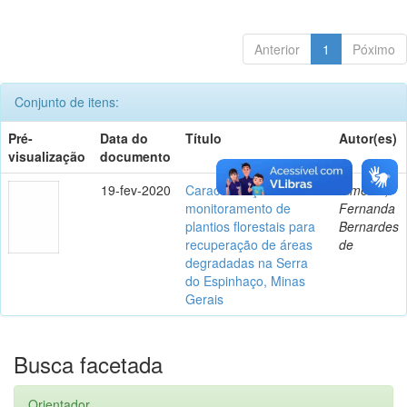
Anterior
1
Póximo
Conjunto de itens:
Pré-
Data do
Título
Autor(es)
visualização
documento
19-fev-2020
Caracterização e
Almeida,
monitoramento de
Fernanda
plantios florestais para
Bernardes
recuperação de áreas
de
degradadas na Serra
do Espinhaço, Minas
Gerais
Busca facetada
Orientador