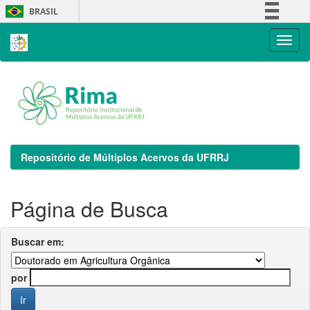
Skip
BRASIL
navigation
Simplifique!
Comunica BR
Participe
Acesso à informação
Legislação
Canais
Repositório de Múltiplos Acervos da UFRRJ
Página de Busca
Buscar em:
por