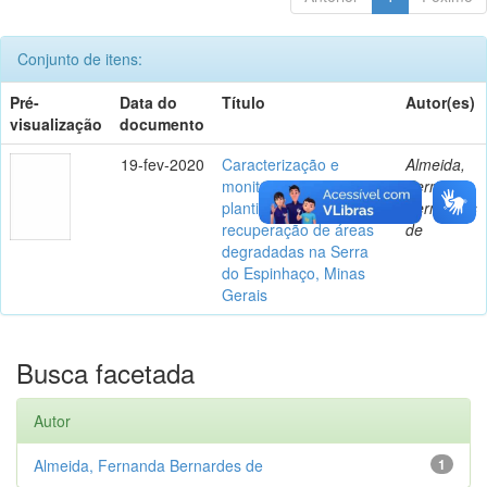
Conjunto de itens:
Pré-
Data do
Título
Autor(es)
visualização
documento
19-fev-2020
Caracterização e
Almeida,
monitoramento de
Fernanda
plantios florestais para
Bernardes
recuperação de áreas
de
degradadas na Serra
do Espinhaço, Minas
Gerais
Busca facetada
Autor
Almeida, Fernanda Bernardes de
1