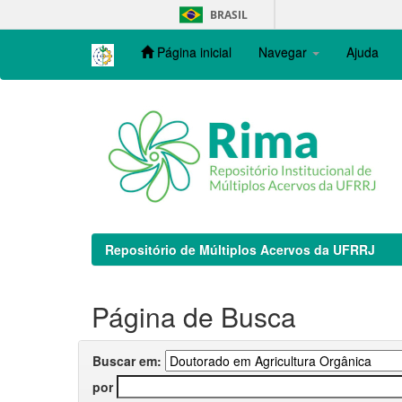
Skip
BRASIL
navigation
Página inicial
Navegar
Ajuda
Repositório de Múltiplos Acervos da UFRRJ
Página de Busca
Buscar em:
por