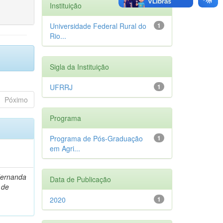
Instituição
Universidade Federal Rural do
1
Rio...
Sigla da Instituição
UFRRJ
1
Póximo
Programa
Programa de Pós-Graduação
1
em Agri...
Fernanda
Data de Publicação
 de
2020
1