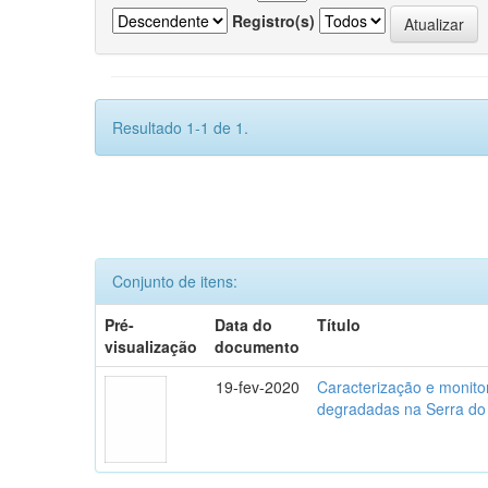
Registro(s)
Resultado 1-1 de 1.
Conjunto de itens:
Pré-
Data do
Título
visualização
documento
19-fev-2020
Caracterização e monito
degradadas na Serra do