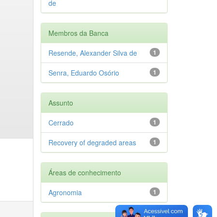
de
Membros da Banca
Resende, Alexander Silva de
1
Senra, Eduardo Osório
1
Assunto
Cerrado
1
Recovery of degraded areas
1
Áreas de conhecimento
Agronomia
1