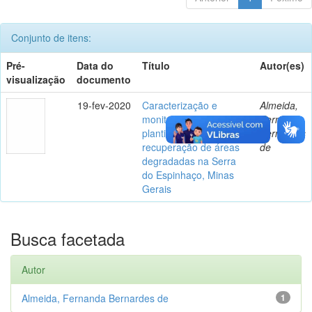
Conjunto de itens:
Pré-
Data do
Título
Autor(es)
visualização
documento
19-fev-2020
Caracterização e
Almeida,
monitoramento de
Fernanda
plantios florestais para
Bernardes
recuperação de áreas
de
degradadas na Serra
do Espinhaço, Minas
Gerais
Busca facetada
Autor
Almeida, Fernanda Bernardes de
1