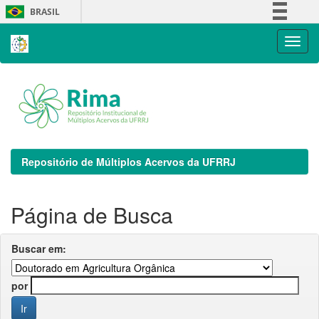
Skip
BRASIL
navigation
Simplifique!
Comunica BR
Participe
Acesso à informação
Legislação
Canais
Repositório de Múltiplos Acervos da UFRRJ
Página de Busca
Buscar em:
por