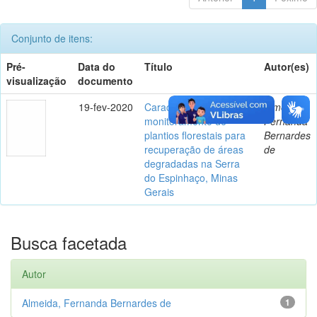
Conjunto de itens:
Pré-
Data do
Título
Autor(es)
visualização
documento
19-fev-2020
Caracterização e
Almeida,
monitoramento de
Fernanda
plantios florestais para
Bernardes
recuperação de áreas
de
degradadas na Serra
do Espinhaço, Minas
Gerais
Busca facetada
Autor
Almeida, Fernanda Bernardes de
1