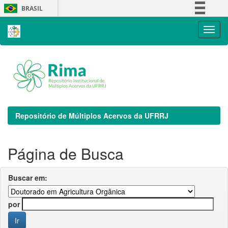
Skip
BRASIL
navigation
Simplifique!
Comunica BR
Participe
Acesso à informação
Legislação
Canais
Repositório de Múltiplos Acervos da UFRRJ
Página de Busca
Buscar em:
por