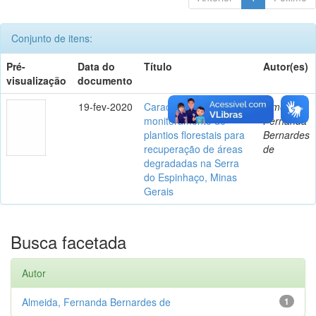
Conjunto de itens:
Pré-
Data do
Título
Autor(es)
visualização
documento
19-fev-2020
Caracterização e
Almeida,
monitoramento de
Fernanda
plantios florestais para
Bernardes
recuperação de áreas
de
degradadas na Serra
do Espinhaço, Minas
Gerais
Busca facetada
Autor
Almeida, Fernanda Bernardes de
1