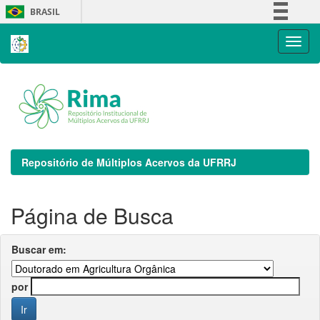
Skip
BRASIL
navigation
Simplifique!
Comunica BR
Participe
Acesso à informação
Legislação
Canais
Repositório de Múltiplos Acervos da UFRRJ
Página de Busca
Buscar em:
por