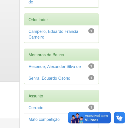
de
Orientador
Campello, Eduardo Francia
1
Carneiro
Membros da Banca
Resende, Alexander Silva de
1
Senra, Eduardo Osório
1
Assunto
Cerrado
1
Mato competição
1