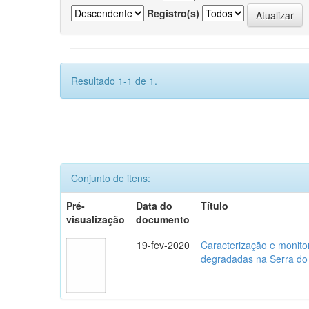
Registro(s)
Resultado 1-1 de 1.
Conjunto de itens:
Pré-
Data do
Título
visualização
documento
19-fev-2020
Caracterização e monito
degradadas na Serra do