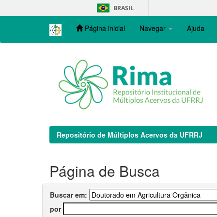
Skip
BRASIL
navigation
Página inicial
Navegar
Ajuda
Repositório de Múltiplos Acervos da UFRRJ
Página de Busca
Buscar em:
por