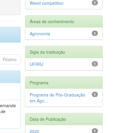
Weed competition
1
Áreas de conhecimento
Agronomia
1
Sigla da Instituição
Póximo
UFRRJ
1
Programa
Programa de Pós-Graduação
1
em Agri...
Fernanda
 de
Data de Publicação
2020
1