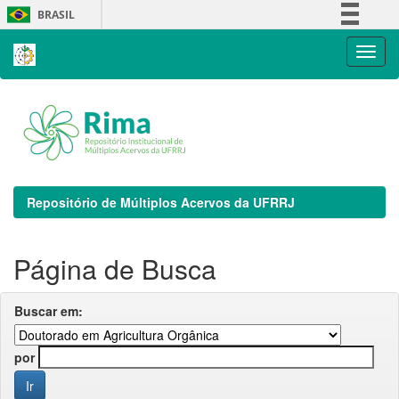
Skip
BRASIL
navigation
Simplifique!
Comunica BR
Participe
Acesso à informação
Legislação
Canais
Repositório de Múltiplos Acervos da UFRRJ
Página de Busca
Buscar em:
por