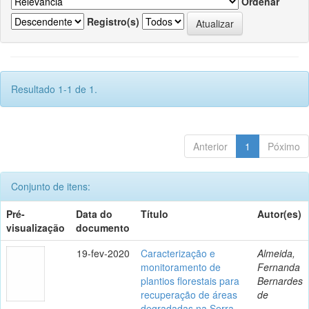
Ordenar
Registro(s)
Resultado 1-1 de 1.
Anterior
1
Póximo
Conjunto de itens:
Pré-
Data do
Título
Autor(es)
visualização
documento
19-fev-2020
Caracterização e
Almeida,
monitoramento de
Fernanda
plantios florestais para
Bernardes
recuperação de áreas
de
degradadas na Serra