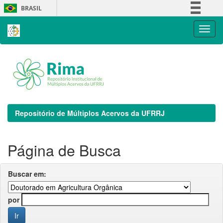
Skip
BRASIL
navigation
Simplifique!
Comunica BR
Participe
Acesso à informação
Legislação
Canais
Repositório de Múltiplos Acervos da UFRRJ
Página de Busca
Buscar em:
por