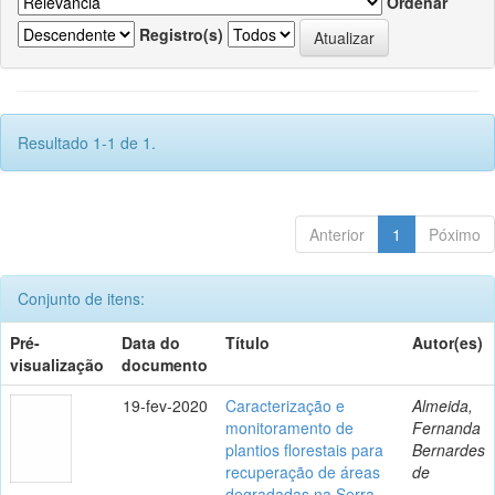
Ordenar
Registro(s)
Resultado 1-1 de 1.
Anterior
1
Póximo
Conjunto de itens:
Pré-
Data do
Título
Autor(es)
visualização
documento
19-fev-2020
Caracterização e
Almeida,
monitoramento de
Fernanda
plantios florestais para
Bernardes
recuperação de áreas
de
degradadas na Serra