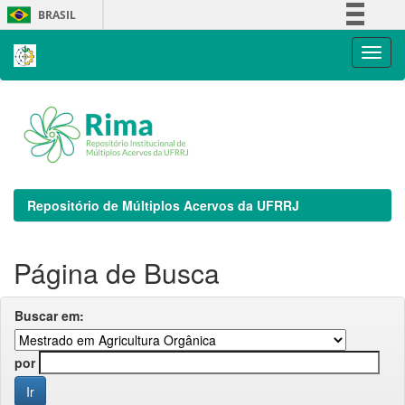
Skip
BRASIL
navigation
Simplifique!
Comunica BR
Participe
Acesso à informação
Legislação
Canais
Repositório de Múltiplos Acervos da UFRRJ
Página de Busca
Buscar em:
por