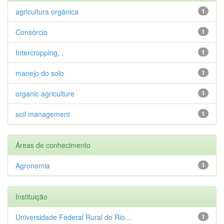
agricultura orgânica
1
Consórcio
1
Intercropping, ,
1
manejo do solo
1
organic agriculture
1
soil management
1
Áreas de conhecimento
Agronomia
1
Instituição
Universidade Federal Rural do Rio...
1