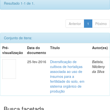
Resultado 1-1 de 1.
Anterior
1
Póximo
Conjunto de itens:
Pré-
Data do
Título
Autor(es)
visualização
documento
25-fev-2016
Diversificação de
Batista,
cultivos de hortaliças
Nilcileny
associada ao uso de
da Silva
insumos para a
fertilidade do solo, em
sistema orgânico de
produção
Busca facetada