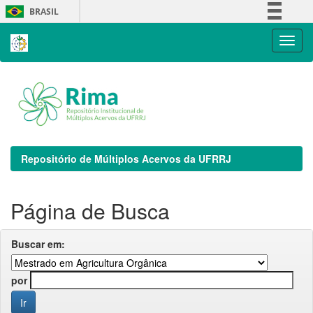
Skip
BRASIL
navigation
Simplifique!
Comunica BR
Participe
Acesso à informação
Legislação
Canais
Repositório de Múltiplos Acervos da UFRRJ
Página de Busca
Buscar em:
por