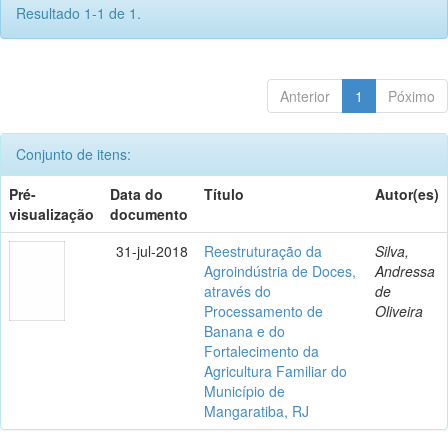
Resultado 1-1 de 1.
Anterior
1
Póximo
Conjunto de itens:
Pré-
Data do
Título
Autor(es)
visualização
documento
31-jul-2018
Reestruturação da
Silva,
Agroindústria de Doces,
Andressa
através do
de
Processamento de
Oliveira
Banana e do
Fortalecimento da
Agricultura Familiar do
Município de
Mangaratiba, RJ