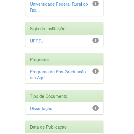
Universidade Federal Rural do
1
Rio...
Sigla da Instituição
UFRRJ
1
Programa
Programa de Pós-Graduação
1
em Agri...
Tipo de Documento
Dissertação
1
Data de Publicação