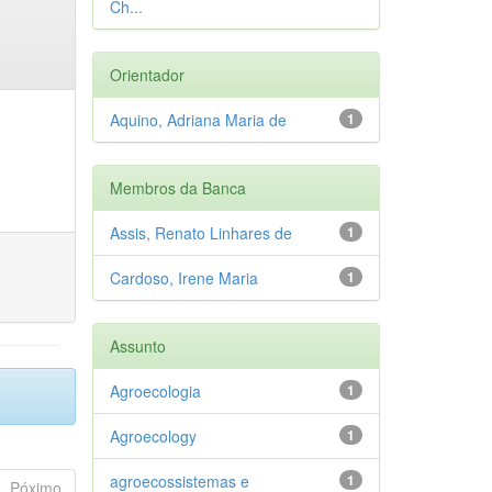
Ch...
Orientador
Aquino, Adriana Maria de
1
Membros da Banca
Assis, Renato Linhares de
1
Cardoso, Irene Maria
1
Assunto
Agroecologia
1
Agroecology
1
agroecossistemas e
1
Póximo