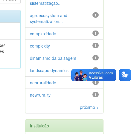
sistematização...
agroecosystem and
1
systematization...
complexidade
1
bel
complexity
1
es
dinamismo da paisagem
1
landscape dynamics
1
neoruralidade
1
newrurality
1
próximo >
Instituição