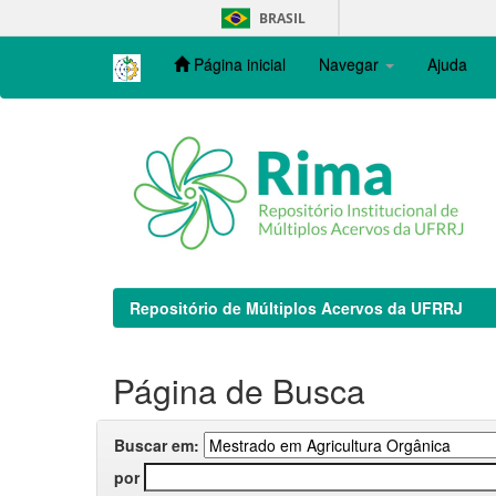
Skip
BRASIL
navigation
Página inicial
Navegar
Ajuda
Repositório de Múltiplos Acervos da UFRRJ
Página de Busca
Buscar em:
por