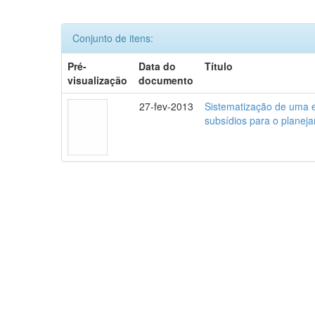
Conjunto de itens:
Pré-
Data do
Título
visualização
documento
27-fev-2013
Sistematização de uma ex
subsídios para o planej