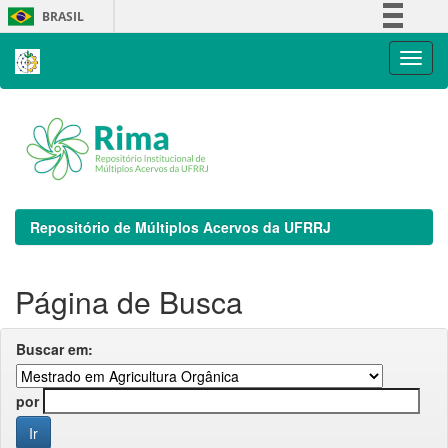
Skip
BRASIL
navigation
Simplifique!
Comunica BR
Participe
Acesso à informação
Legislação
Canais
Repositório de Múltiplos Acervos da UFRRJ
Página de Busca
Buscar em:
por