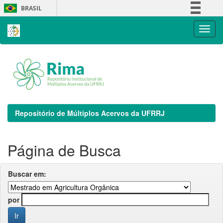
Skip
BRASIL
navigation
Simplifique!
Comunica BR
Participe
Acesso à informação
Legislação
Canais
Repositório de Múltiplos Acervos da UFRRJ
Página de Busca
Buscar em:
por