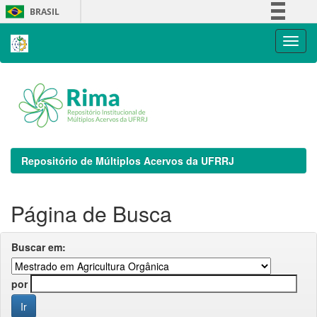
Skip
BRASIL
navigation
Simplifique!
Comunica BR
Participe
Acesso à informação
Legislação
Canais
Repositório de Múltiplos Acervos da UFRRJ
Página de Busca
Buscar em:
por