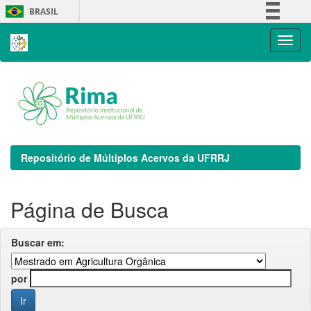
Skip
BRASIL
navigation
Simplifique!
Comunica BR
Participe
Acesso à informação
Legislação
Canais
Repositório de Múltiplos Acervos da UFRRJ
Página de Busca
Buscar em:
por