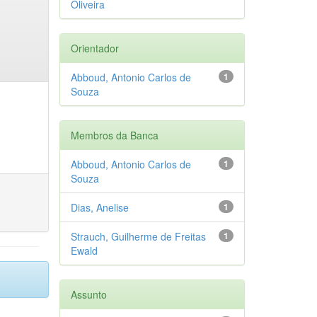
Oliveira
Orientador
Abboud, Antonio Carlos de
1
Souza
Membros da Banca
Abboud, Antonio Carlos de
1
Souza
Dias, Anelise
1
Strauch, Guilherme de Freitas
1
Ewald
Assunto