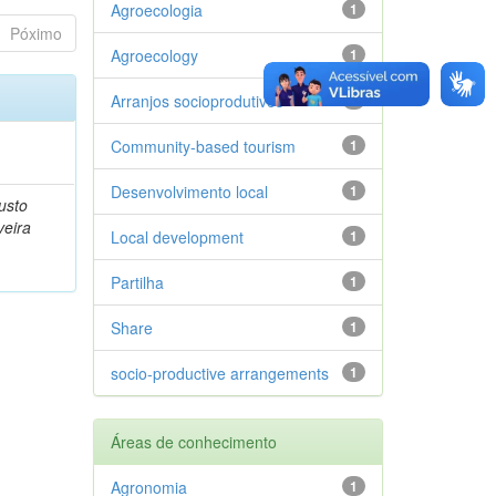
Agroecologia
1
Póximo
Agroecology
1
Arranjos socioprodutivos
1
Community-based tourism
1
Desenvolvimento local
1
usto
veira
Local development
1
Partilha
1
Share
1
socio-productive arrangements
1
Áreas de conhecimento
Agronomia
1