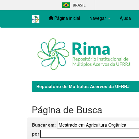
Skip
BRASIL
navigation
Página inicial
Navegar
Ajuda
Repositório de Múltiplos Acervos da UFRRJ
Página de Busca
Buscar em:
por