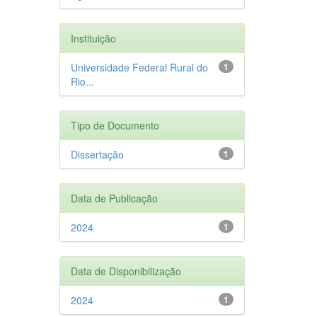
Instituição
Universidade Federal Rural do
1
Rio...
Tipo de Documento
Dissertação
1
Data de Publicação
2024
1
Data de Disponibilização
2024
1