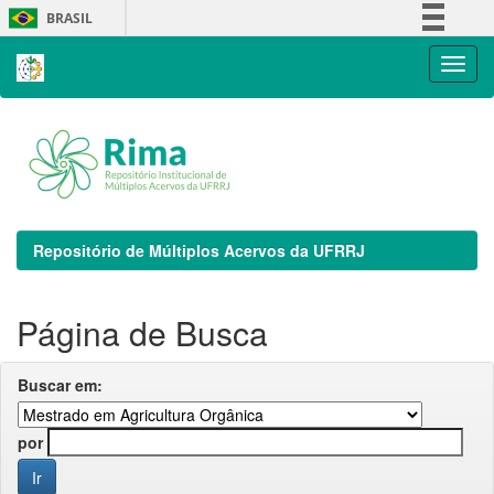
Skip
BRASIL
navigation
Simplifique!
Comunica BR
Participe
Acesso à informação
Legislação
Canais
Repositório de Múltiplos Acervos da UFRRJ
Página de Busca
Buscar em:
por