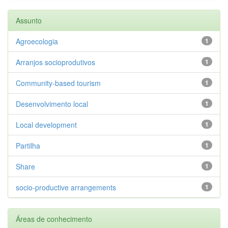
Assunto
Agroecologia
1
Arranjos socioprodutivos
1
Community-based tourism
1
Desenvolvimento local
1
Local development
1
Partilha
1
Share
1
socio-productive arrangements
1
Áreas de conhecimento