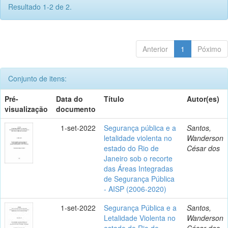
Resultado 1-2 de 2.
Anterior
1
Póximo
Conjunto de itens:
Pré-
Data do
Título
Autor(es)
visualização
documento
1-set-2022
Segurança pública e a
Santos,
letalidade violenta no
Wanderson
estado do Rio de
César dos
Janeiro sob o recorte
das Áreas Integradas
de Segurança Pública
- AISP (2006-2020)
1-set-2022
Segurança Pública e a
Santos,
Letalidade Violenta no
Wanderson
estado do Rio de
César dos