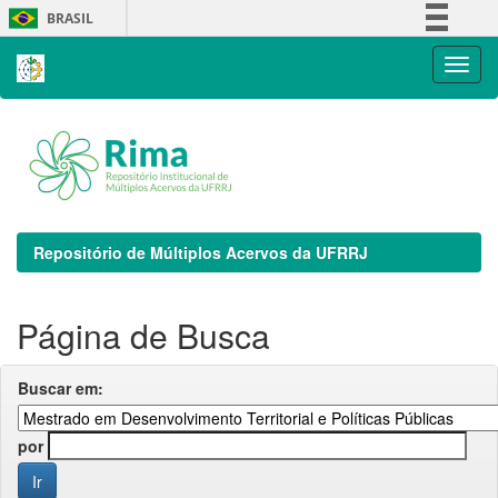
Skip
BRASIL
navigation
Simplifique!
Comunica BR
Participe
Acesso à informação
Legislação
Canais
Repositório de Múltiplos Acervos da UFRRJ
Página de Busca
Buscar em:
por