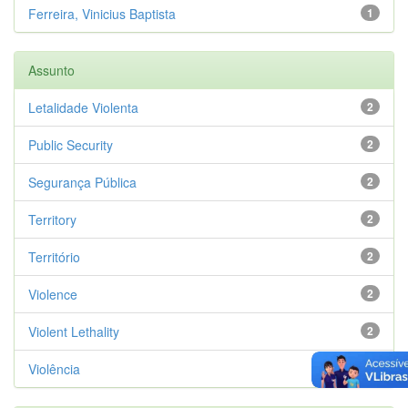
Ferreira, Vinicius Baptista
1
Assunto
Letalidade Violenta
2
Public Security
2
Segurança Pública
2
Territory
2
Território
2
Violence
2
Violent Lethality
2
Violência
2