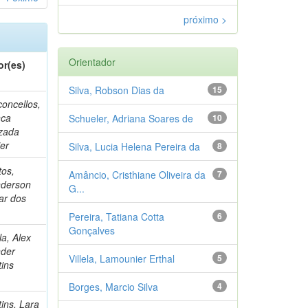
próximo >
Orientador
or(es)
Silva, Robson Dias da
15
oncellos,
nca
Schueler, Adriana Soares de
10
zada
er
Silva, Lucia Helena Pereira da
8
tos,
Amâncio, Cristhiane Oliveira da
7
derson
G...
ar dos
Pereira, Tatiana Cotta
6
Gonçalves
ela, Alex
der
Villela, Lamounier Erthal
5
tins
Borges, Marcio Silva
4
ins, Lara