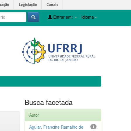
mação
Legislação
Canais
Entrar em:
Idioma
Busca facetada
Autor
Aguiar, Francine Ramalho de
1