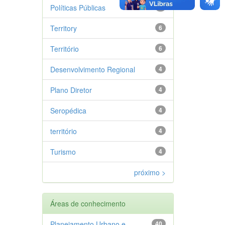
Políticas Públicas
6
Territory
6
Território
6
Desenvolvimento Regional
4
Plano Diretor
4
Seropédica
4
território
4
Turismo
4
próximo >
Áreas de conhecimento
Planejamento Urbano e
40