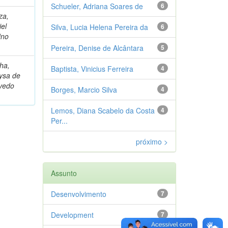
Schueler, Adriana Soares de
6
za,
el
Silva, Lucia Helena Pereira da
6
ino
Pereira, Denise de Alcântara
5
ha,
Baptista, Vinicius Ferreira
4
ysa de
vedo
Borges, Marcio Silva
4
Lemos, Diana Scabelo da Costa
4
Per...
próximo >
Assunto
Desenvolvimento
7
Development
7