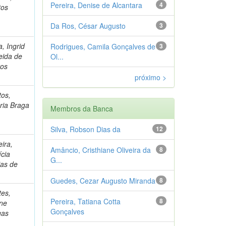
Pereira, Denise de Alcantara
4
tos
Da Ros, César Augusto
3
, Ingrid
Rodrigues, Camila Gonçalves de
3
eida de
Ol...
ros
próximo >
tos,
ria Braga
Membros da Banca
Silva, Robson Dias da
12
eira,
Amâncio, Cristhiane Oliveira da
8
ícia
G...
ias de
Guedes, Cezar Augusto Miranda
8
tes,
Pereira, Tatiana Cotta
8
ine
Gonçalves
gas