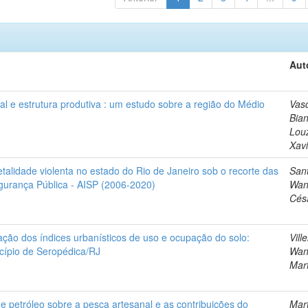
Aut
l e estrutura produtiva : um estudo sobre a região do Médio
Vasc
Bia
Lou
Xavi
etalidade violenta no estado do Rio de Janeiro sob o recorte das
San
gurança Pública - AISP (2006-2020)
Wan
Cés
ção dos índices urbanísticos de uso e ocupação do solo:
Vill
cípio de Seropédica/RJ
Wan
Mar
de petróleo sobre a pesca artesanal e as contribuições do
Mart