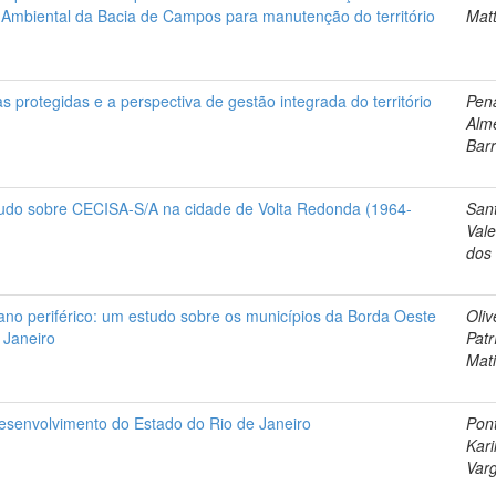
mbiental da Bacia de Campos para manutenção do território
Mat
s protegidas e a perspectiva de gestão integrada do território
Pena
Alm
Bar
udo sobre CECISA-S/A na cidade de Volta Redonda (1964-
San
Vale
dos
o periférico: um estudo sobre os municípios da Borda Oeste
Oliv
 Janeiro
Patr
Mat
desenvolvimento do Estado do Rio de Janeiro
Pon
Kar
Var