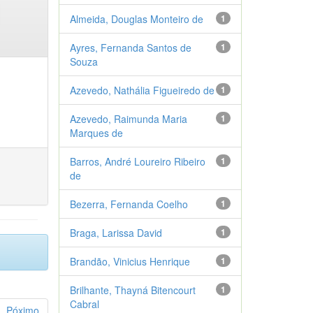
Almeida, Douglas Monteiro de
1
Ayres, Fernanda Santos de
1
Souza
Azevedo, Nathália Figueiredo de
1
Azevedo, Raimunda Maria
1
Marques de
Barros, André Loureiro Ribeiro
1
de
Bezerra, Fernanda Coelho
1
Braga, Larissa David
1
Brandão, Vinicius Henrique
1
Brilhante, Thayná Bitencourt
1
Cabral
Póximo