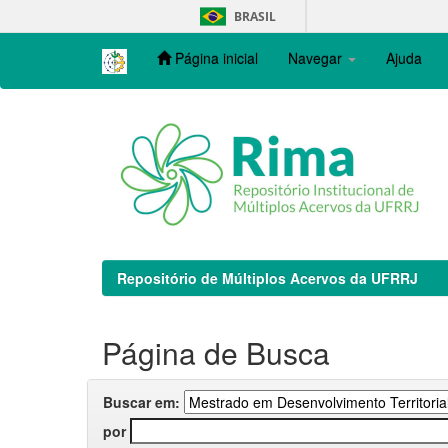
Skip
BRASIL
navigation
Página inicial
Navegar
Ajuda
Repositório de Múltiplos Acervos da UFRRJ
Página de Busca
Buscar em:
por