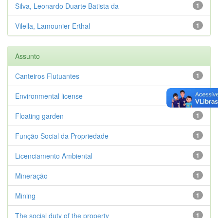
Silva, Leonardo Duarte Batista da
1
Vilella, Lamounier Erthal
1
Assunto
Canteiros Flutuantes
1
Environmental license
1
Floating garden
1
Função Social da Propriedade
1
Licenciamento Ambiental
1
Mineração
1
Mining
1
The social duty of the property
1