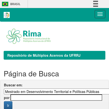
Skip
BRASIL
navigation
Simplifique!
Comunica BR
Participe
Acesso à informação
Legislação
Canais
Repositório de Múltiplos Acervos da UFRRJ
Página de Busca
Buscar em:
por