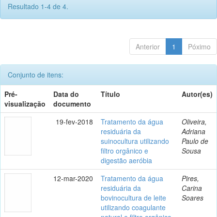
Resultado 1-4 de 4.
Anterior
1
Póximo
Conjunto de itens:
Pré-
Data do
Título
Autor(es)
visualização
documento
19-fev-2018
Tratamento da água
Oliveira,
residuária da
Adriana
suinocultura utilizando
Paulo de
filtro orgânico e
Sousa
digestão aeróbia
12-mar-2020
Tratamento da água
Pires,
residuária da
Carina
bovinocultura de leite
Soares
utilizando coagulante
natural e filtro orgânico