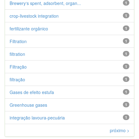
Brewery‘s spent, adsorbent, organ...
1
crop-livestock integration
1
fertilizante orgânico
1
Filtration
1
filtration
1
Filtração
1
filtração
1
Gases de efeito estufa
1
Greenhouse gases
1
integração lavoura-pecuária
1
próximo >