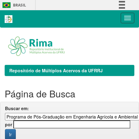
Skip
BRASIL
navigation
Simplifique!
Comunica BR
Participe
Acesso à informação
Legislação
Canais
Repositório de Múltiplos Acervos da UFRRJ
Página de Busca
Buscar em:
por