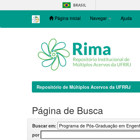
Skip
BRASIL
navigation
Página inicial
Navegar
Ajuda
Repositório de Múltiplos Acervos da UFRRJ
Página de Busca
Buscar em:
por