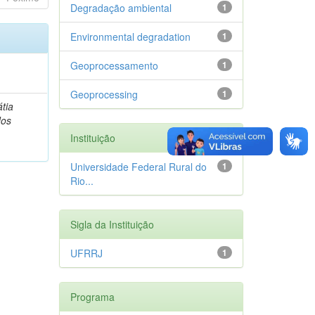
Degradação ambiental
1
Environmental degradation
1
Geoprocessamento
1
Geoprocessing
1
tia
dos
Instituição
Universidade Federal Rural do
1
Rio...
Sigla da Instituição
UFRRJ
1
Programa