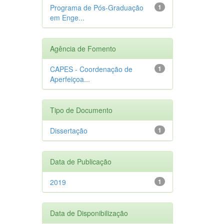
Programa de Pós-Graduação
1
em Enge...
Agência de Fomento
CAPES - Coordenação de
1
Aperfeiçoa...
Tipo de Documento
Dissertação
1
Data de Publicação
2019
1
Data de Disponibilização