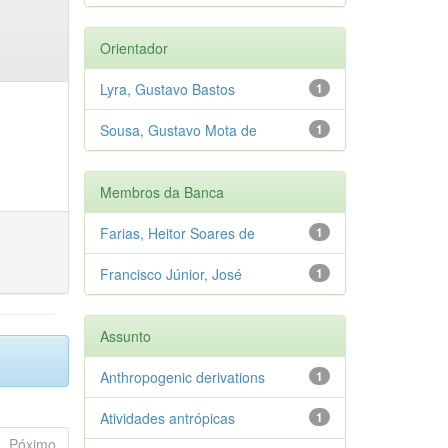
Orientador
Lyra, Gustavo Bastos
1
Sousa, Gustavo Mota de
1
Membros da Banca
Farias, Heitor Soares de
1
Francisco Júnior, José
1
Assunto
Anthropogenic derivations
1
Atividades antrópicas
1
Póximo