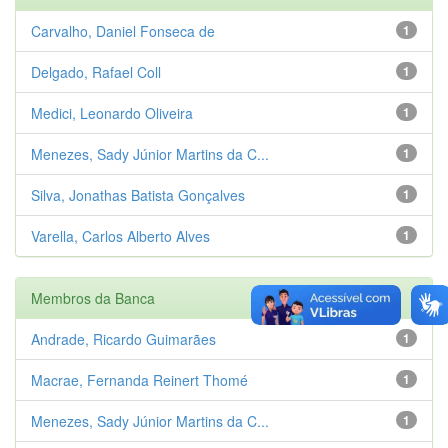
Carvalho, Daniel Fonseca de
1
Delgado, Rafael Coll
1
Medici, Leonardo Oliveira
1
Menezes, Sady Júnior Martins da C...
1
Silva, Jonathas Batista Gonçalves
1
Varella, Carlos Alberto Alves
1
Membros da Banca
Andrade, Ricardo Guimarães
1
Macrae, Fernanda Reinert Thomé
1
Menezes, Sady Júnior Martins da C...
1