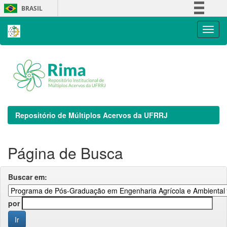
Skip
BRASIL
navigation
Simplifique!
Comunica BR
Participe
Acesso à informação
Legislação
Canais
Repositório de Múltiplos Acervos da UFRRJ
Página de Busca
Buscar em:
por