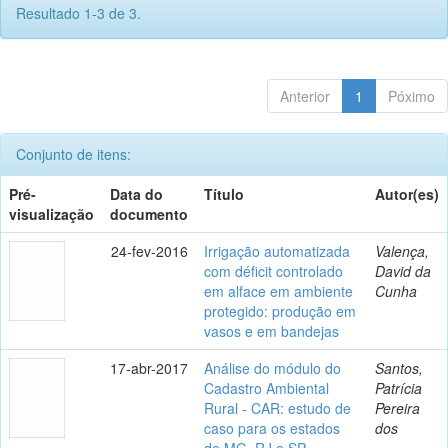
Resultado 1-3 de 3.
Anterior
1
Póximo
Conjunto de itens:
Pré-
Data do
Título
Autor(es)
visualização
documento
24-fev-2016
Irrigação automatizada
Valença,
com déficit controlado
David da
em alface em ambiente
Cunha
protegido: produção em
vasos e em bandejas
17-abr-2017
Análise do módulo do
Santos,
Cadastro Ambiental
Patrícia
Rural - CAR: estudo de
Pereira
caso para os estados
dos
de MG, RJ e SP