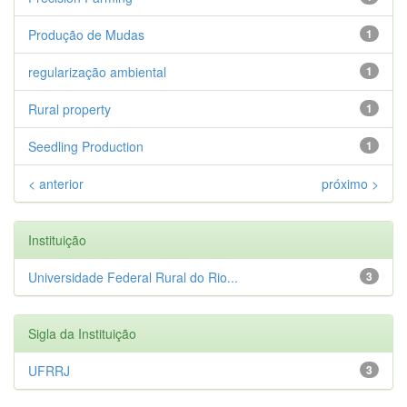
Produção de Mudas
1
regularização ambiental
1
Rural property
1
Seedling Production
1
< anterior
próximo >
Instituição
Universidade Federal Rural do Rio...
3
Sigla da Instituição
UFRRJ
3