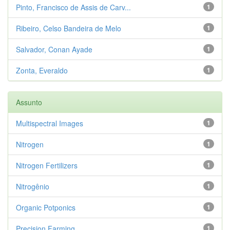
Pinto, Francisco de Assis de Carv...
1
Ribeiro, Celso Bandeira de Melo
1
Salvador, Conan Ayade
1
Zonta, Everaldo
1
Assunto
Multispectral Images
1
Nitrogen
1
Nitrogen Fertilizers
1
Nitrogênio
1
Organic Potponics
1
Precision Farming
1