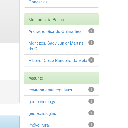
Gonçalves
Membros da Banca
Andrade, Ricardo Guimarães
1
Menezes, Sady Júnior Martins
1
da C...
Ribeiro, Celso Bandeira de Melo
1
Assunto
environmental regulation
1
geotechnology
1
geotecnologias
1
imóvel rural
1