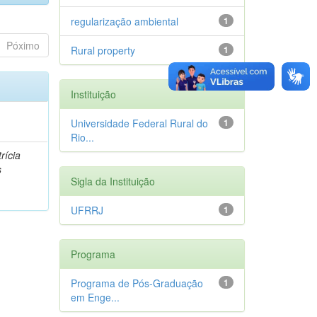
regularização ambiental
1
Póximo
Rural property
1
Instituição
Universidade Federal Rural do
1
Rio...
rícia
s
Sigla da Instituição
UFRRJ
1
Programa
Programa de Pós-Graduação
1
em Enge...