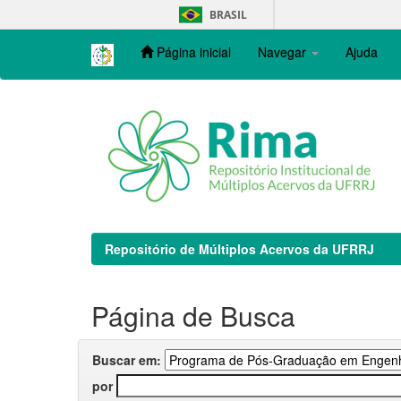
Skip
BRASIL
navigation
Página inicial
Navegar
Ajuda
Repositório de Múltiplos Acervos da UFRRJ
Página de Busca
Buscar em:
por