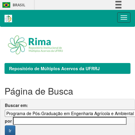
Skip
BRASIL
navigation
Simplifique!
Comunica BR
Participe
Acesso à informação
Legislação
Canais
Repositório de Múltiplos Acervos da UFRRJ
Página de Busca
Buscar em:
por