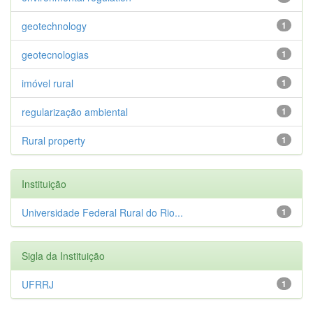
geotechnology
1
geotecnologias
1
imóvel rural
1
regularização ambiental
1
Rural property
1
Instituição
Universidade Federal Rural do Rio...
1
Sigla da Instituição
UFRRJ
1