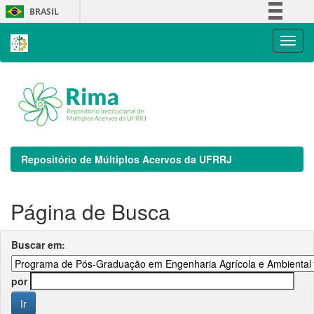
Skip
BRASIL
navigation
Simplifique!
Comunica BR
Participe
Acesso à informação
Legislação
Canais
Repositório de Múltiplos Acervos da UFRRJ
Página de Busca
Buscar em:
por