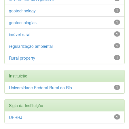
geotechnology
1
geotecnologias
1
imóvel rural
1
regularização ambiental
1
Rural property
1
Instituição
Universidade Federal Rural do Rio...
1
Sigla da Instituição
UFRRJ
1