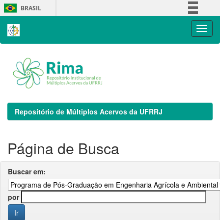
Skip
BRASIL
navigation
Simplifique!
Comunica BR
Participe
Acesso à informação
Legislação
Canais
Repositório de Múltiplos Acervos da UFRRJ
Página de Busca
Buscar em:
por