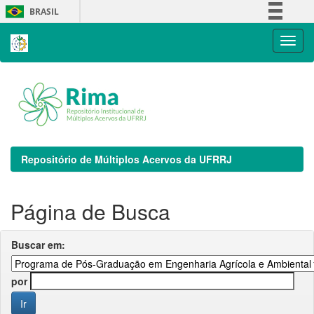
Skip
BRASIL
navigation
Simplifique!
Comunica BR
Participe
Acesso à informação
Legislação
Canais
Repositório de Múltiplos Acervos da UFRRJ
Página de Busca
Buscar em:
por