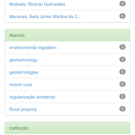
Andrade, Ricardo Guimarães
1
Menezes, Sady Júnior Martins da C...
1
Assunto
environmental regulation
1
geotechnology
1
geotecnologias
1
imóvel rural
1
regularização ambiental
1
Rural property
1
Instituição