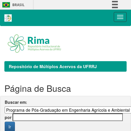
Skip
BRASIL
navigation
Simplifique!
Comunica BR
Participe
Acesso à informação
Legislação
Canais
Repositório de Múltiplos Acervos da UFRRJ
Página de Busca
Buscar em:
por