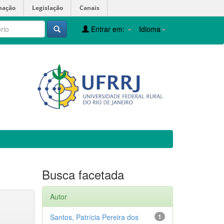
mação
Legislação
Canais
Entrar em:
Idioma
Busca facetada
Autor
Santos, Patrícia Pereira dos
1