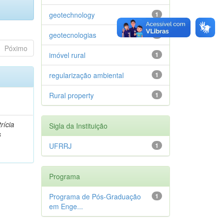
geotechnology
1
geotecnologias
1
Póximo
imóvel rural
1
regularização ambiental
1
Rural property
1
rícia
Sigla da Instituição
s
UFRRJ
1
Programa
Programa de Pós-Graduação
1
em Enge...