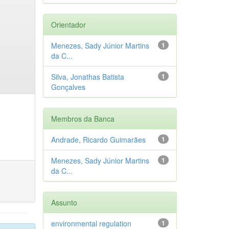
Orientador
Menezes, Sady Júnior Martins
1
da C...
Silva, Jonathas Batista
1
Gonçalves
Membros da Banca
Andrade, Ricardo Guimarães
1
Menezes, Sady Júnior Martins
1
da C...
Assunto
environmental regulation
1