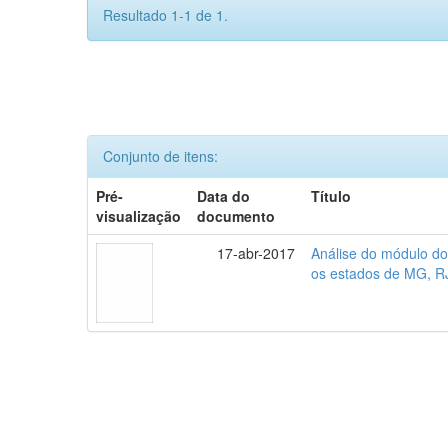
Resultado 1-1 de 1.
Conjunto de itens:
Pré-
Data do
Título
visualização
documento
17-abr-2017
Análise do módulo do
os estados de MG, R