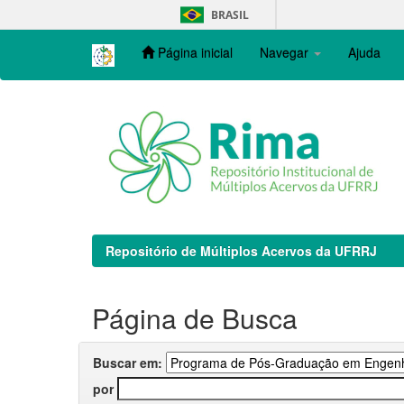
Skip
BRASIL
navigation
Página inicial
Navegar
Ajuda
Repositório de Múltiplos Acervos da UFRRJ
Página de Busca
Buscar em:
por