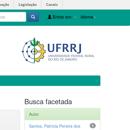
mação
Legislação
Canais
Entrar em:
Idioma
Busca facetada
Autor
Santos, Patrícia Pereira dos
1