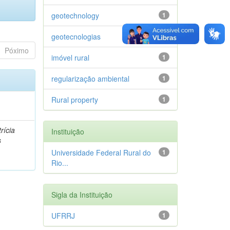
geotechnology
1
geotecnologias
1
Póximo
imóvel rural
1
regularização ambiental
1
Rural property
1
rícia
Instituição
s
Universidade Federal Rural do
1
Rio...
Sigla da Instituição
UFRRJ
1