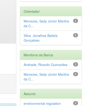
Orientador
Menezes, Sady Júnior Martins
1
da C...
Silva, Jonathas Batista
1
Gonçalves
Membros da Banca
Andrade, Ricardo Guimarães
1
Menezes, Sady Júnior Martins
1
da C...
Assunto
environmental regulation
1