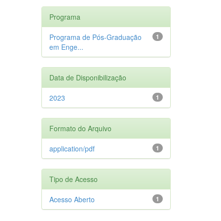
Programa
Programa de Pós-Graduação
1
em Enge...
Data de Disponibilização
2023
1
Formato do Arquivo
application/pdf
1
Tipo de Acesso
Acesso Aberto
1