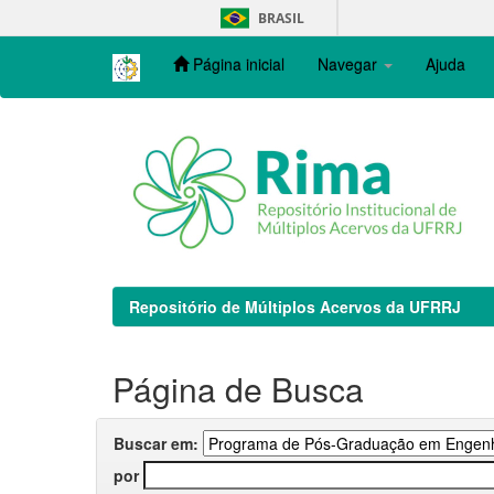
Skip
BRASIL
navigation
Página inicial
Navegar
Ajuda
Repositório de Múltiplos Acervos da UFRRJ
Página de Busca
Buscar em:
por