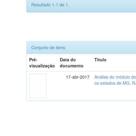
Resultado 1-1 de 1.
Conjunto de itens:
Pré-
Data do
Título
visualização
documento
17-abr-2017
Análise do módulo do
os estados de MG, R