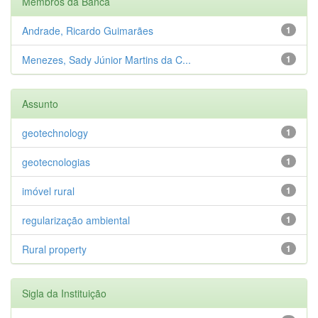
Membros da Banca
Andrade, Ricardo Guimarães
1
Menezes, Sady Júnior Martins da C...
1
Assunto
geotechnology
1
geotecnologias
1
imóvel rural
1
regularização ambiental
1
Rural property
1
Sigla da Instituição