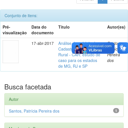
Conjunto de itens:
Pré-
Data do
Título
Autor(es)
visualização
documento
17-abr-2017
Análise do módulo do
Santos,
Cadastro Ambiental
Patrícia
Rural - CAR: estudo de
Pereira
caso para os estados
dos
de MG, RJ e SP
Busca facetada
Autor
Santos, Patrícia Pereira dos
1