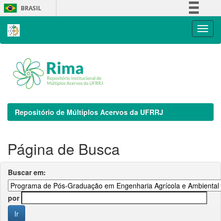
Skip
BRASIL
navigation
Simplifique!
Comunica BR
Participe
Acesso à informação
Legislação
Canais
Repositório de Múltiplos Acervos da UFRRJ
Página de Busca
Buscar em:
por