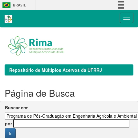
Skip
BRASIL
navigation
Simplifique!
Comunica BR
Participe
Acesso à informação
Legislação
Canais
Repositório de Múltiplos Acervos da UFRRJ
Página de Busca
Buscar em:
por