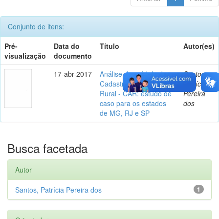
Conjunto de itens:
Pré-
Data do
Título
Autor(es)
visualização
documento
17-abr-2017
Análise do módulo do
Santos,
Cadastro Ambiental
Patrícia
Rural - CAR: estudo de
Pereira
caso para os estados
dos
de MG, RJ e SP
Busca facetada
Autor
Santos, Patrícia Pereira dos
1