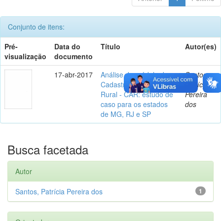
Conjunto de itens:
Pré-
Data do
Título
Autor(es)
visualização
documento
17-abr-2017
Análise do módulo do
Santos,
Cadastro Ambiental
Patrícia
Rural - CAR: estudo de
Pereira
caso para os estados
dos
de MG, RJ e SP
Busca facetada
Autor
Santos, Patrícia Pereira dos
1