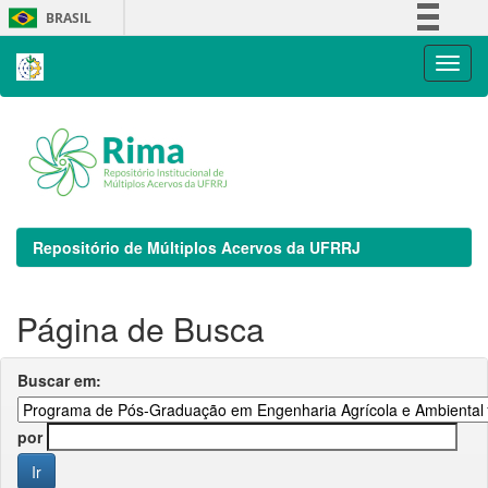
Skip
BRASIL
navigation
Simplifique!
Comunica BR
Participe
Acesso à informação
Legislação
Canais
Repositório de Múltiplos Acervos da UFRRJ
Página de Busca
Buscar em:
por