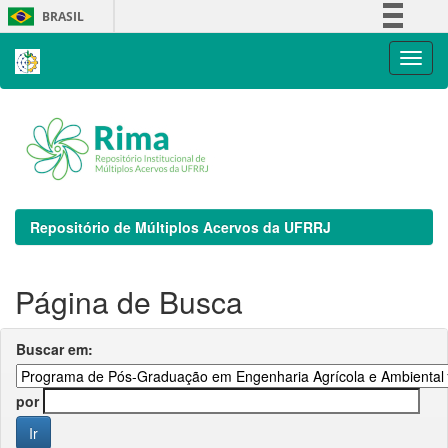
Skip
BRASIL
navigation
Simplifique!
Comunica BR
Participe
Acesso à informação
Legislação
Canais
Repositório de Múltiplos Acervos da UFRRJ
Página de Busca
Buscar em:
por