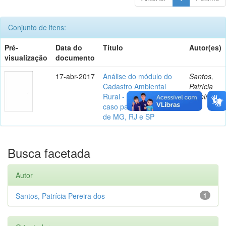
Conjunto de itens:
Pré-
Data do
Título
Autor(es)
visualização
documento
17-abr-2017
Análise do módulo do
Santos,
Cadastro Ambiental
Patrícia
Rural - CAR: estudo de
Pereira
caso para os estados
dos
de MG, RJ e SP
Busca facetada
Autor
Santos, Patrícia Pereira dos
1