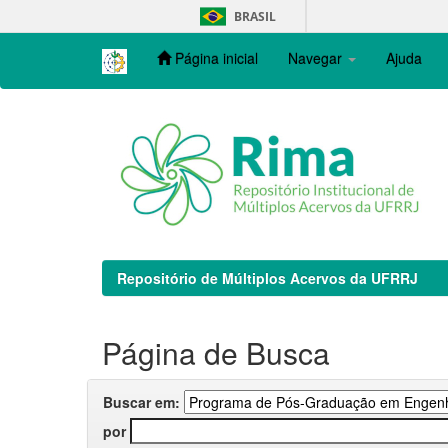
Skip
BRASIL
navigation
Página inicial
Navegar
Ajuda
Repositório de Múltiplos Acervos da UFRRJ
Página de Busca
Buscar em:
por