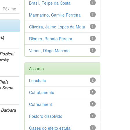
Brasil, Felipe da Costa
1
Póximo
Mannarino, Camille Ferreira
1
Oliveira, Jaime Lopes da Mota
1
es)
Ribeiro, Renato Pereira
1
Veneu, Diego Macedo
1
 Rozileni
ovsky
Assunto
Leachate
2
Thaís
a Serpa
Cotratamento
1
Cotreatment
1
, Barbara
Fósforo dissolvido
1
Gases do efeito estufa
1