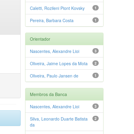
Caletti, Rozileni Piont Kovsky
1
Pereira, Barbara Costa
1
Orientador
Nascentes, Alexandre Lioi
3
Oliveira, Jaime Lopes da Mota
2
Oliveira, Paulo Jansen de
1
Membros da Banca
Nascentes, Alexandre Lioi
3
Silva, Leonardo Duarte Batista
2
da