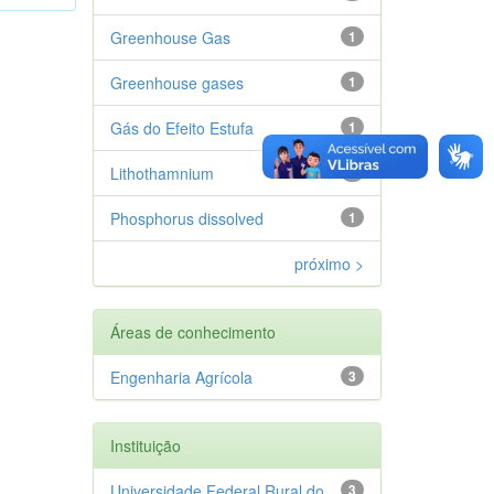
Greenhouse Gas
1
Greenhouse gases
1
Gás do Efeito Estufa
1
Lithothamnium
1
Phosphorus dissolved
1
próximo >
Áreas de conhecimento
Engenharia Agrícola
3
Instituição
Universidade Federal Rural do
3