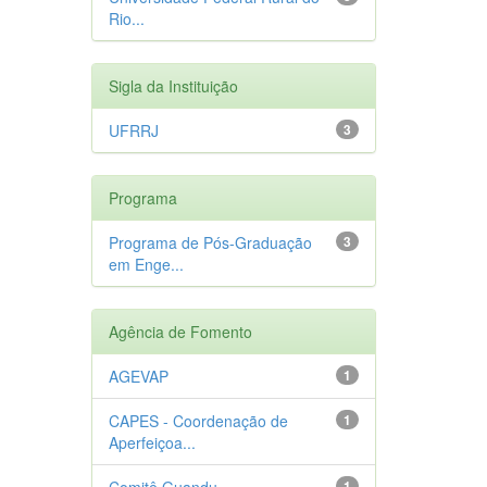
Rio...
Sigla da Instituição
UFRRJ
3
Programa
Programa de Pós-Graduação
3
em Enge...
Agência de Fomento
AGEVAP
1
CAPES - Coordenação de
1
Aperfeiçoa...
Comitê Guandu
1