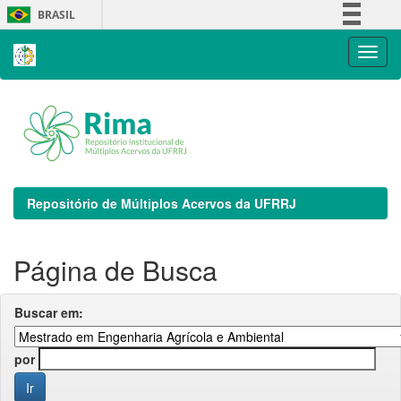
Skip
BRASIL
navigation
Simplifique!
Comunica BR
Participe
Acesso à informação
Legislação
Canais
Repositório de Múltiplos Acervos da UFRRJ
Página de Busca
Buscar em:
por