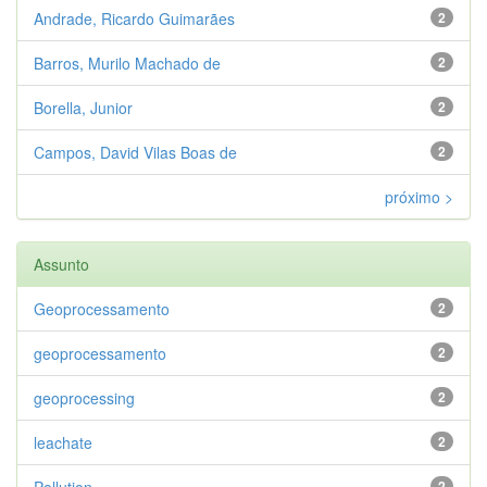
Andrade, Ricardo Guimarães
2
Barros, Murilo Machado de
2
Borella, Junior
2
Campos, David Vilas Boas de
2
próximo >
Assunto
Geoprocessamento
2
geoprocessamento
2
geoprocessing
2
leachate
2
Pollution
2