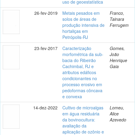
uso de geoestatística
26-fev-2019
Metais pesados em
Franco,
solos de áreas de
Tainara
produção intensiva de
Ferrugem
hortaliças em
Petrópolis-RJ
23-fev-2017
Caracterização
Gomes,
morfométrica da sub-
João
bacia do Ribeirão
Henrique
Cachimbal, RJ e
Gaia
atributos edáficos
condicionantes no
processo erosivo em
pedoformas côncava
e convexa
14-dez-2022
Cultivo de microalgas
Lomeu,
em água residuária
Alice
da bovinocultura:
Azevedo
avaliação da
aplicação de ozônio e