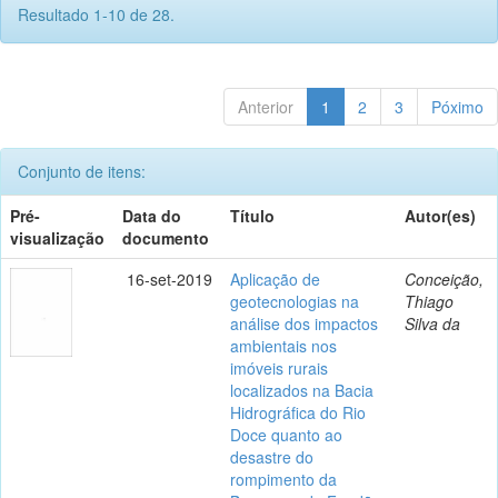
Resultado 1-10 de 28.
Anterior
1
2
3
Póximo
Conjunto de itens:
Pré-
Data do
Título
Autor(es)
visualização
documento
16-set-2019
Aplicação de
Conceição,
geotecnologias na
Thiago
análise dos impactos
Silva da
ambientais nos
imóveis rurais
localizados na Bacia
Hidrográfica do Rio
Doce quanto ao
desastre do
rompimento da