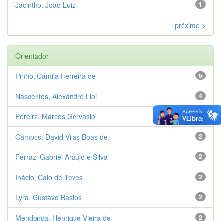
Jacintho, João Luiz
1
próximo >
Orientador
Pinho, Camila Ferreira de
5
Nascentes, Alexandre Lioi
4
Pereira, Marcos Gervasio
3
Campos, David Vilas Boas de
2
Ferraz, Gabriel Araújo e Silva
2
Inácio, Caio de Teves
2
Lyra, Gustavo Bastos
2
Mendonça, Henrique Vieira de
2